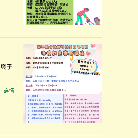
多與子
詳情