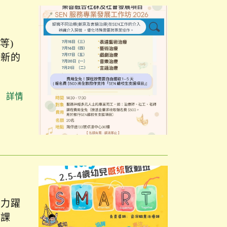
等)
嶄新的
詳情
能力躍
練課